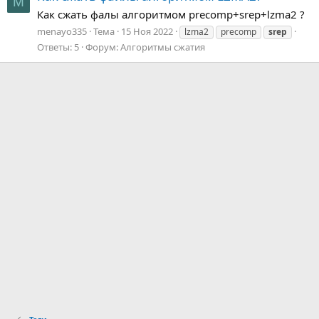
M
Как сжать фалы алгоритмом precomp+srep+lzma2 ?
menayo335
Тема
15 Ноя 2022
lzma2
precomp
srep
Ответы: 5
Форум:
Алгоритмы сжатия