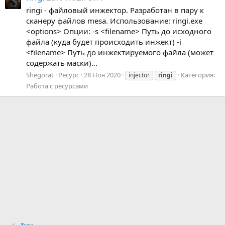
ringi - файловый инжектор. Разработан в пару к
сканеру файлов mesa. Использование: ringi.exe
<options> Опции: -s <filename> Путь до исходного
файла (куда будет происходить инжект) -i
<filename> Путь до инжектируемого файла (может
содержать маски)...
Shegorat
Ресурс
28 Ноя 2020
Категория:
injector
ringi
Работа с ресурсами