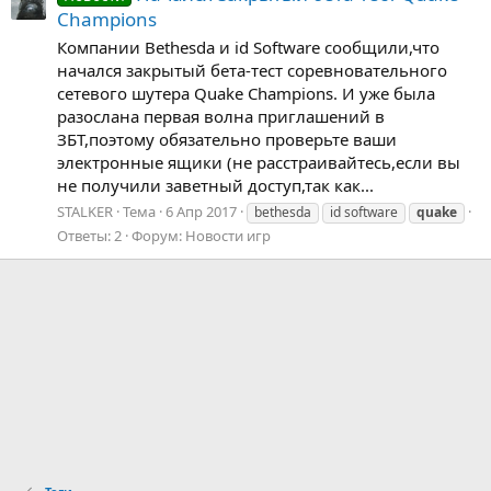
Champions
Компании Bethesda и id Software сообщили,что
начался закрытый бета-тест соревновательного
сетевого шутера Quake Champions. И уже была
разослана первая волна приглашений в
ЗБТ,поэтому обязательно проверьте ваши
электронные ящики (не расстраивайтесь,если вы
не получили заветный доступ,так как...
STALKER
Тема
6 Апр 2017
bethesda
id software
quake
Ответы: 2
Форум:
Новости игр