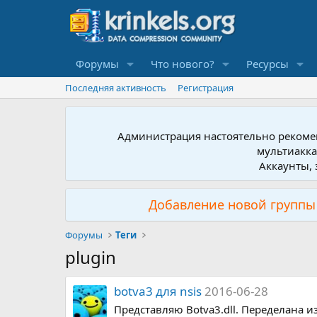
Форумы
Что нового?
Ресурсы
Последняя активность
Регистрация
Администрация настоятельно рекомен
мультиакка
Аккаунты, 
Добавление новой группы 
Форумы
Теги
plugin
botva3 для nsis
2016-06-28
Представляю Botva3.dll. Переделана и