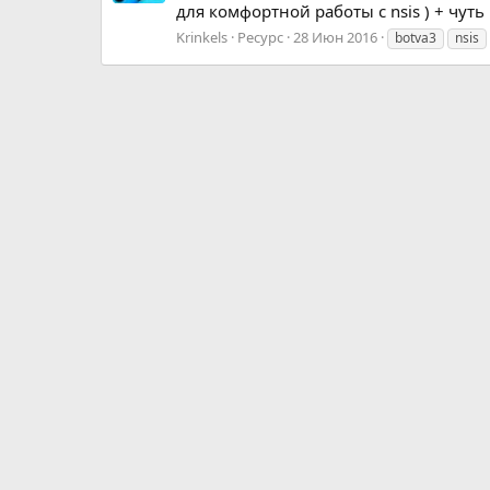
для комфортной работы с nsis ) + чуть
Krinkels
Ресурс
28 Июн 2016
botva3
nsis