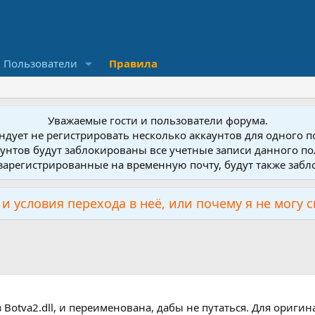
Пользователи
Правила
Уважаемые гости и пользователи форума.
дует не регистрировать несколько аккаунтов для одного 
унтов будут заблокированы все учетные записи данного по
зарегистрированные на временную почту, будут также заб
и условия перехода в неё, или почему я не могу 
з Botva2.dll, и переименована, дабы не путаться. Для ори