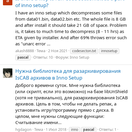
of inno setup?
I have an inno setup which decompresses some files
from data01.bin, data02.bin etc. The whole file is 8 GB
and after install it should take 21 GB of space. Problem
is, it takes to much time to decompress (8 - 11 hrs) as
ETA given by installer. And after 69% throws error such
as "unarc error ...
akash8888
Тема
2 Ноя 2021
codesecton.txt
innosetup
Ответы: 10
Форум:
Inno Setup
pascal
Нужна библиотека для разархивирования
IsCAB архивов в Inno Setup
Доброго времени суток. Мне нужна библиотека
(или скрипт, если это возможно) на базе libUnShield
(хотя не тривиально), для разархивирования IsCAB
архивов. Цель в том, чтобы не делать репак, а
установить игру/программу прямо с диска. В
целом, мне нужны следующие функции:
Считывание имени...
hgdagon
Тема
1 Июл 2018
Ответы: 1
inno
pascal