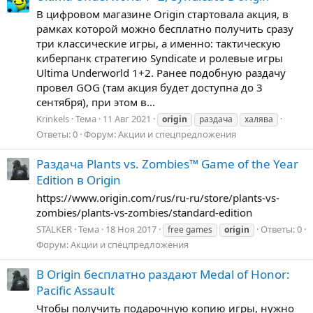
В цифровом магазине Origin стартовала акция, в
рамках которой можно бесплатно получить сразу
три классические игры, а именно: тактическую
киберпанк стратегию Syndicate и ролевые игры
Ultima Underworld 1+2. Ранее подобную раздачу
провел GOG (там акция будет доступна до 3
сентября), при этом в...
Krinkels
Тема
11 Авг 2021
origin
раздача
халява
Ответы: 0
Форум:
Акции и спецпредложения
Раздача Plants vs. Zombies™ Game of the Year
Edition в Origin
https://www.origin.com/rus/ru-ru/store/plants-vs-
zombies/plants-vs-zombies/standard-edition
STALKER
Тема
18 Ноя 2017
Ответы: 0
free games
origin
Форум:
Акции и спецпредложения
В Origin бесплатно раздают Medal of Honor:
Pacific Assault
Чтобы получить подарочную копию игры, нужно