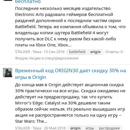
бесплатно
Последние несколько месяцев издательство
Electronic Arts радовало геймеров бесплатной
раздачей дополнений к последним частям серии
Battlefield. Теперь же компания объявила о том, что
владельцы копии шутера Battlefield 4 могут
получить все DLC к нему разом без какой-либо
платы на Xbox One, Xbox...
STALKER
Тема
15 Сен 2016
Ответы: 0
battlefield
origin
Форум:
Акции и спецпредложения
Временный код ORIGIN30 даёт скидку 30% на
игры в Origin
До конца мая в Origin действует акционная скидка
30% практически на все игры. Скидка ожидаемо не
действует на предраспродажу, так что купить
Mirror’s Edge: Catalyst на 30% дешевле таким
образом сейчас нельзя. Из реально вышедших игр
акция не распространяется только на одну игру –
Star Wars: The...
STALKER
Тема
26 Май 2016
origin
игры
распродажи