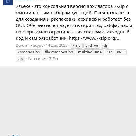
D
7zr.exe - это консольная версия архиватора 7-Zip с
минимальным набором функций. Предназначена
для создания и распаковки архивов и работает без
GUI. Обычно используется в скриптах, bat-файлах и
на старых или ограниченных системах. Исходный
код и сам разработчик: https://www.7-zip.org/...
Derurr
Ресурс
14 Дек 2025
7-zip
archive
cli
compression
file compression
multivolume
rar
rar5
Категория:
7-Zip
zip