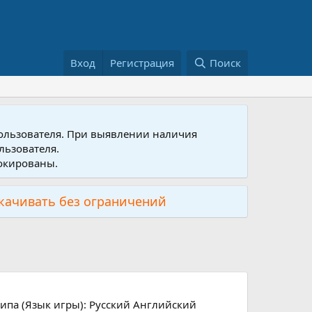
Вход
Регистрация
Поиск
пользователя. При выявлении наличия
льзователя.
локированы.
скачивать без ограничений
типа (Язык игры): Русский Английский