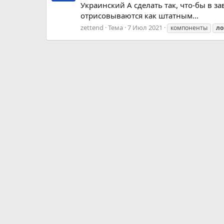
Украинский А сделать так, что-бы в
отрисовываются как штатным...
zettend
Тема
7 Июл 2021
компоненты
ло