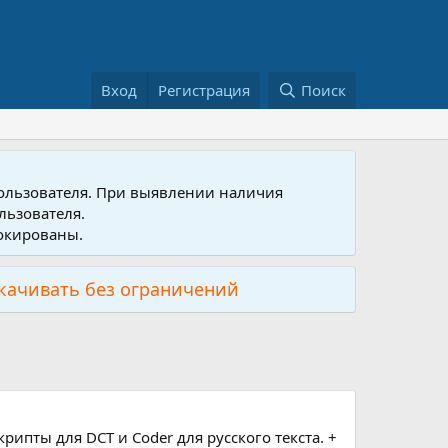
Вход
Регистрация
Поиск
пользователя. При выявлении наличия
льзователя.
локированы.
скачивать без ограничений
крипты для DCT и Coder для русского текста. +