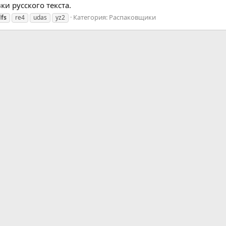
ки русского текста.
Категория:
Распаковщики
lfs
re4
udas
yz2