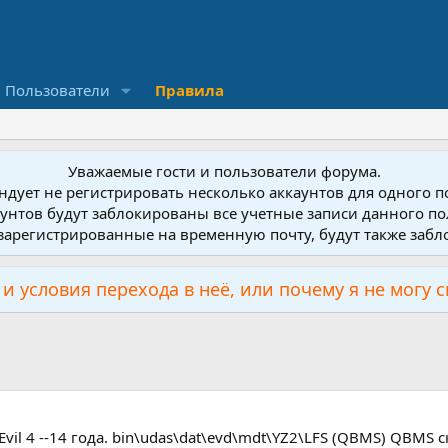
Пользователи
Правила
Уважаемые гости и пользователи форума.
дует не регистрировать несколько аккаунтов для одного 
унтов будут заблокированы все учетные записи данного по
зарегистрированные на временную почту, будут также заб
и условия перехода в неё, или почему я не могу 
il 4 --14 года. bin\udas\dat\evd\mdt\YZ2\LFS (QBMS) QBMS с