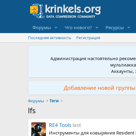
Форумы
Что нового?
Ресурсы
Последняя активность
Регистрация
Администрация настоятельно рекомен
мультиакка
Аккаунты, 
Добавление новой группы 
Форумы
Теги
lfs
RE4 Tools
last
Инструменты для ковыряния Resident Ev