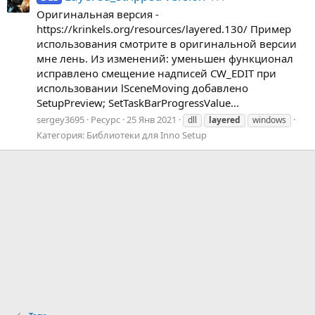
Оригинальная версия -
https://krinkels.org/resources/layered.130/ Пример
использования смотрите в оригинальной версии
мне лень. Из изменений: уменьшен функционал
исправлено смещение надписей CW_EDIT при
использовании lSceneMoving добавлено
SetupPreview; SetTaskBarProgressValue...
sergey3695
Ресурс
25 Янв 2021
dll
layered
windows
Категория:
Библиотеки для Inno Setup