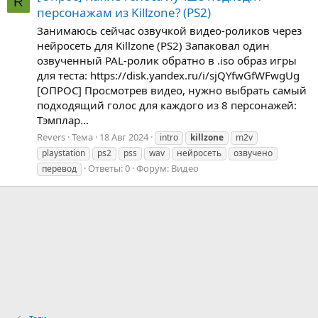
R
персонажам из Killzone? (PS2)
Занимаюсь сейчас озвучкой видео-роликов через
нейросеть для Killzone (PS2) Запаковал один
озвученный PAL-ролик обратно в .iso образ игры
для теста: https://disk.yandex.ru/i/sjQYfwGfWFwgUg
[ОПРОС] Просмотрев видео, нужно выбрать самый
подходящий голос для каждого из 8 персонажей:
Тэмплар...
Revers
Тема
18 Авг 2024
intro
killzone
m2v
playstation
ps2
pss
wav
нейросеть
озвучено
Ответы: 0
Форум:
Видео
перевод