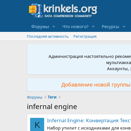
Форумы
Что нового?
Ресурсы
Последняя активность
Регистрация
Администрация настоятельно рекомен
мультиакка
Аккаунты, 
Добавление новой группы 
Форумы
Теги
infernal engine
Infernal Engine: Конвертация Текс
K
Набор утилит с исходниками для конверт