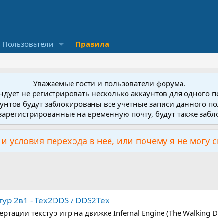
Пользователи
Правила
Уважаемые гости и пользователи форума.
дует не регистрировать несколько аккаунтов для одного 
унтов будут заблокированы все учетные записи данного по
зарегистрированные на временную почту, будут также заб
и условия перехода в неё, или почему я не могу 
тур 2в1 - Tex2DDS / DDS2Tex
ации текстур игр на движке Infernal Engine (The Walking Dead: