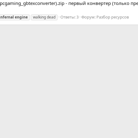
 (pcgaming_gbtexconverter).zip - первый конвертер (только пр
Ответы: 3
Форум:
Разбор ресурсов
infernal
engine
walking dead