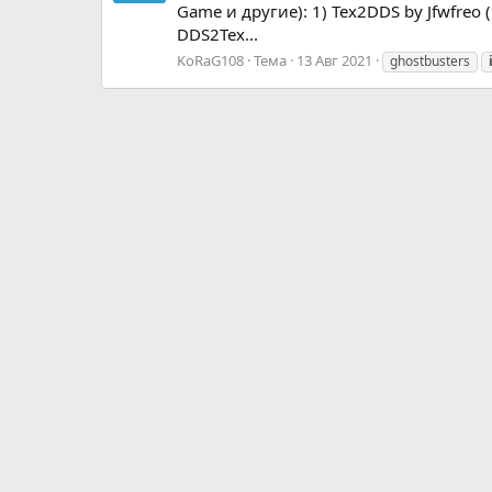
Game и другие): 1) Tex2DDS by Jfwfreo
DDS2Tex...
KoRaG108
Тема
13 Авг 2021
ghostbusters