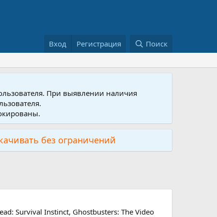
Вход
Регистрация
Поиск
пользователя. При выявлении наличия
льзователя.
локированы.
скачивать без ограничений
 Survival Instinct, Ghostbusters: The Video