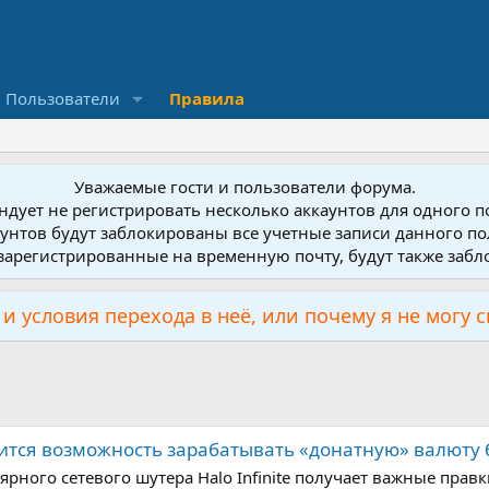
Пользователи
Правила
Уважаемые гости и пользователи форума.
дует не регистрировать несколько аккаунтов для одного 
унтов будут заблокированы все учетные записи данного по
зарегистрированные на временную почту, будут также заб
и условия перехода в неё, или почему я не могу 
явится возможность зарабатывать «донатную» валюту
ного сетевого шутера Halo Infinite получает важные прав