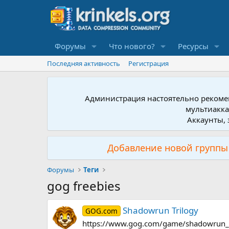
Форумы
Что нового?
Ресурсы
Последняя активность
Регистрация
Администрация настоятельно рекомен
мультиакка
Аккаунты, 
Добавление новой группы 
Форумы
Теги
gog freebies
Shadowrun Trilogy
GOG.com
https://www.gog.com/game/shadowrun_t