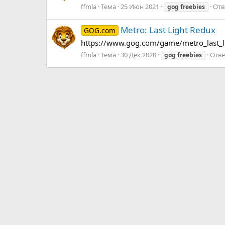
ffmla
Тема
25 Июн 2021
Отв
gog
freebies
Metro: Last Light Redux
GOG.com
https://www.gog.com/game/metro_last_l
ffmla
Тема
30 Дек 2020
Отве
gog
freebies