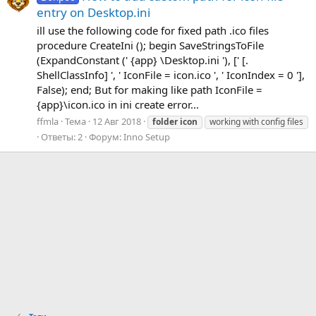
entry on Desktop.ini
ill use the following code for fixed path .ico files
procedure CreateIni (); begin SaveStringsToFile
(ExpandConstant (' {app} \Desktop.ini '), [' [.
ShellClassInfo] ', ' IconFile = icon.ico ', ' IconIndex = 0 '],
False); end; But for making like path IconFile =
{app}\icon.ico in ini create error...
ffmla
Тема
12 Авг 2018
folder
icon
working with config files
Ответы: 2
Форум:
Inno Setup