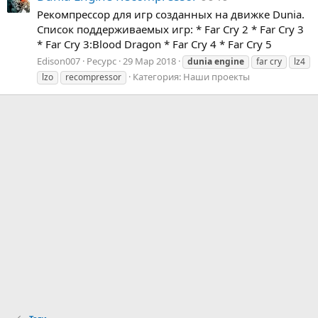
Рекомпрессор для игр созданных на движке Dunia.
Список поддерживаемых игр: * Far Cry 2 * Far Cry 3
* Far Cry 3:Blood Dragon * Far Cry 4 * Far Cry 5
Edison007
Ресурс
29 Мар 2018
dunia
engine
far cry
lz4
Категория:
Наши проекты
lzo
recompressor