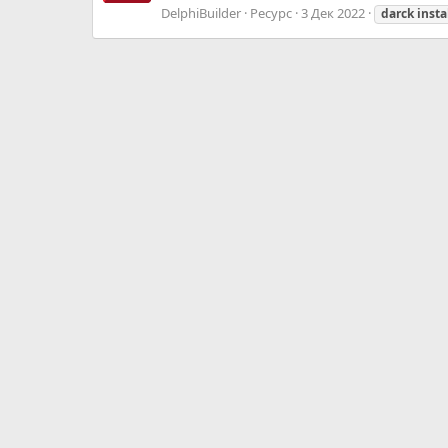
DelphiBuilder
Ресурс
3 Дек 2022
darck
insta