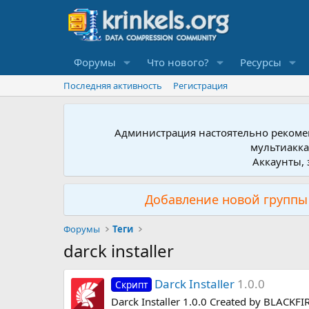
Форумы
Что нового?
Ресурсы
Последняя активность
Регистрация
Администрация настоятельно рекомен
мультиакка
Аккаунты, 
Добавление новой группы 
Форумы
Теги
darck installer
Darck Installer
1.0.0
Скрипт
Darck Installer 1.0.0 Created by BLACKFI