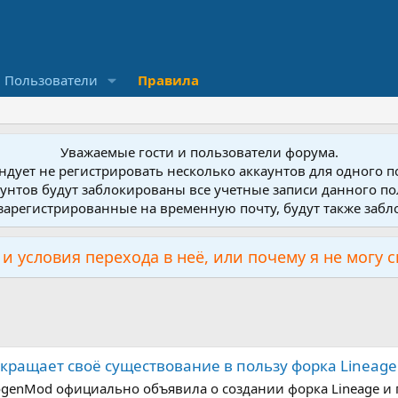
Пользователи
Правила
Уважаемые гости и пользователи форума.
дует не регистрировать несколько аккаунтов для одного 
унтов будут заблокированы все учетные записи данного по
зарегистрированные на временную почту, будут также заб
и условия перехода в неё, или почему я не могу 
ращает своё существование в пользу форка Lineage
genMod официально объявила о создании форка Lineage и п