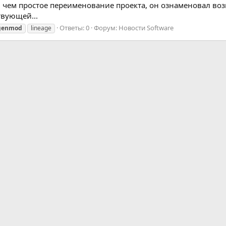
 чем простое переименование проекта, он ознаменовал воз
вующей...
Ответы: 0
Форум:
Новости Software
genmod
lineage