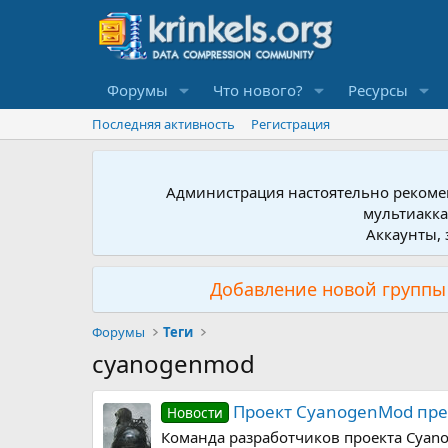
Форумы
Что нового?
Ресурсы
Последняя активность
Регистрация
Администрация настоятельно рекомен
мультиакка
Аккаунты, 
Добавление новой группы 
Форумы
Теги
cyanogenmod
Проект CyanogenMod прек
Новости
Команда разработчиков проекта Cyano