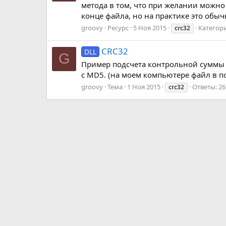
метода в том, что при желании можн
конце файла, но на практике это обычн
groovy
Ресурс
5 Ноя 2015
Категор
crc32
CRC32
DLL
G
Пример подсчета контрольной суммы 
с MD5. (на моем компьютере файл в по
groovy
Тема
1 Ноя 2015
Ответы: 26
crc32