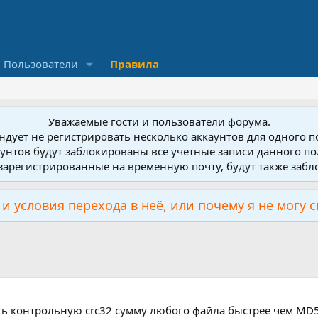
Пользователи
Правила
Уважаемые гости и пользователи форума.
дует не регистрировать несколько аккаунтов для одного 
унтов будут заблокированы все учетные записи данного по
зарегистрированные на временную почту, будут также заб
и условия перехода в неё, или почему я не могу 
ть контрольную crc32 сумму любого файла быстрее чем MD5