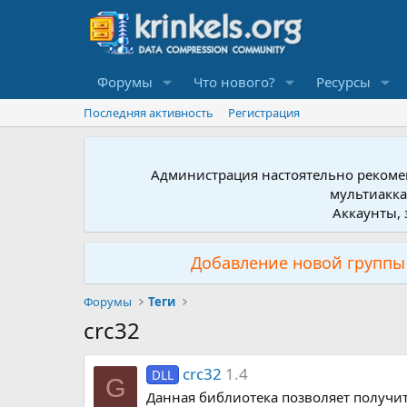
Форумы
Что нового?
Ресурсы
Последняя активность
Регистрация
Администрация настоятельно рекомен
мультиакка
Аккаунты, 
Добавление новой группы 
Форумы
Теги
crc32
crc32
1.4
DLL
G
Данная библиотека позволяет получи