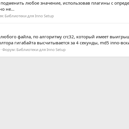
о подменить любое значение, использовав плагины с опред
о не...
ия:
Библиотеки для Inno Setup
любого файла, по алгоритму crc32, который имеет выигры
лтора гигабайта высчитывается за 4 секунды, md5 inno-вски
Форум:
Библиотеки для Inno Setup