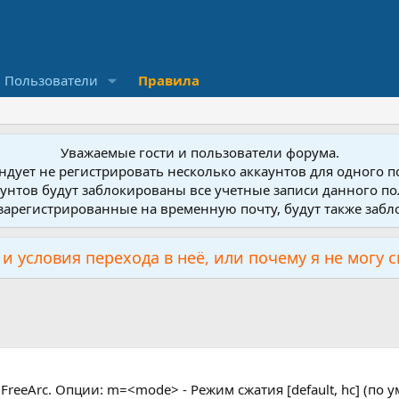
Пользователи
Правила
Уважаемые гости и пользователи форума.
дует не регистрировать несколько аккаунтов для одного 
унтов будут заблокированы все учетные записи данного по
зарегистрированные на временную почту, будут также заб
и условия перехода в неё, или почему я не могу 
 FreeArc. Опции: m=<mode> - Режим сжатия [default, hc] (по у