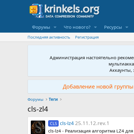
Форумы
Что нового?
Ресурсы
Последняя активность
Регистрация
Администрация настоятельно рекомен
мультиакка
Аккаунты, 
Добавление новой группы 
Форумы
Теги
cls-zl4
cls-lz4
25.11.12.rev.1
CLS
cls-lz4 - Реализация алгоритма LZ4 для