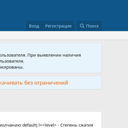
Вход
Регистрация
Поиск
пользователя. При выявлении наличия
льзователя.
локированы.
скачивать без ограничений
молчанию default) l=<level> - Степень сжатия