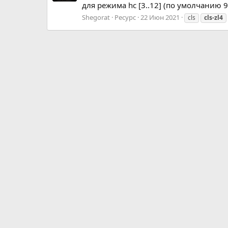
для режима hc [3..12] (по умолчанию 9)
Shegorat
Ресурс
22 Июн 2021
cls
cls-zl4