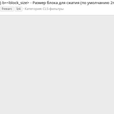
 b=<block_size> - Размер блока для сжатия (по умолчанию 2mb
Категория:
CLS-фильтры
freearc
lz4