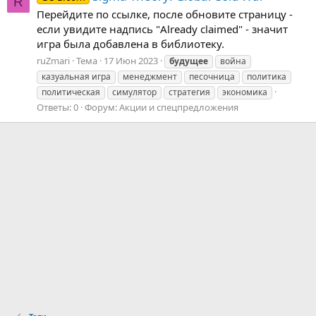
R
Перейдите по ссылке, после обновите страницу -
если увидите надпись "Already claimed" - значит
игра была добавлена в библиотеку.
ruZmari
Тема
17 Июн 2023
будущее
война
казуальная игра
менеджмент
песочница
политика
политическая
симулятор
стратегия
экономика
Ответы: 0
Форум:
Акции и спецпредложения