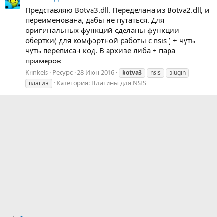
Представляю Botva3.dll. Переделана из Botva2.dll, и
переименована, дабы не путаться. Для
оригинальных функций сделаны функции
обертки( для комфортной работы с nsis ) + чуть
чуть переписан код. В архиве либа + пара
примеров
Krinkels
Ресурс
28 Июн 2016
botva3
nsis
plugin
Категория:
Плагины для NSIS
плагин