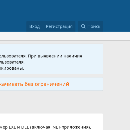
Вход
Регистрация
Поиск
пользователя. При выявлении наличия
льзователя.
локированы.
скачивать без ограничений
ер EXE и DLL (включая .NET-приложения),