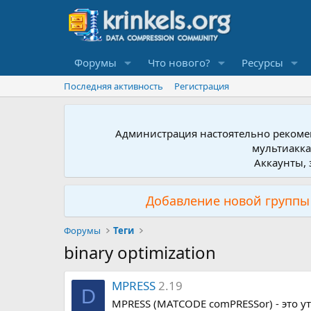
Форумы
Что нового?
Ресурсы
Последняя активность
Регистрация
Администрация настоятельно рекомен
мультиакка
Аккаунты, 
Добавление новой группы 
Форумы
Теги
binary optimization
MPRESS
2.19
D
MPRESS (MATCODE comPRESSor) - это у