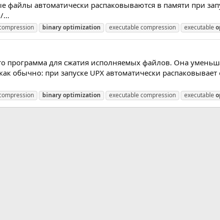
ые файлы автоматически распаковываются в памяти при запу
...
compression
binary
optimization
executable compression
executable
o
 - это программа для сжатия исполняемых файлов. Она уменьш
как обычно: при запуске UPX автоматически распаковывает 
compression
binary
optimization
executable compression
executable
o