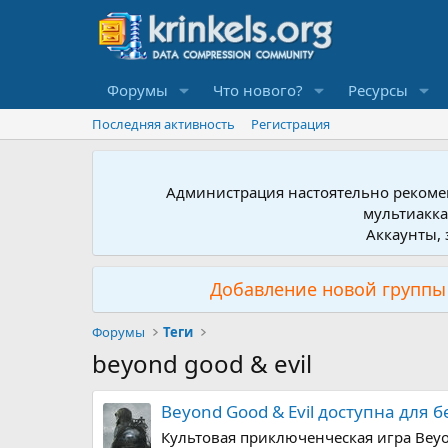
Форумы
Что нового?
Ресурсы
Последняя активность
Регистрация
Администрация настоятельно рекомен
мультиакка
Аккаунты, 
Добавление новой группы 
Форумы
Теги
beyond good & evil
Beyond Good & Evil доступна для 
Культовая приключенческая игра Beyo