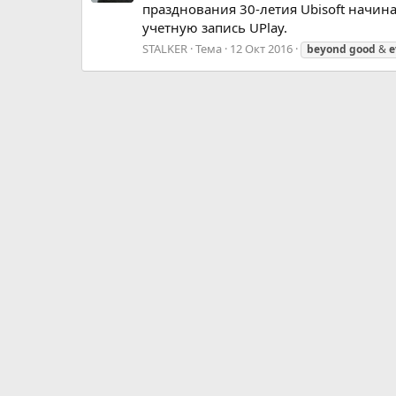
празднования 30-летия Ubisoft начина
учетную запись UPlay.
STALKER
Тема
12 Окт 2016
beyond
good
&
e