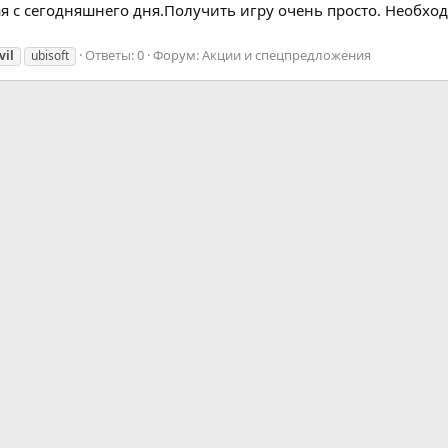
я с сегодняшнего дня.Получить игру очень просто. Необход
Ответы: 0
Форум:
Акции и спецпредложения
vil
ubisoft