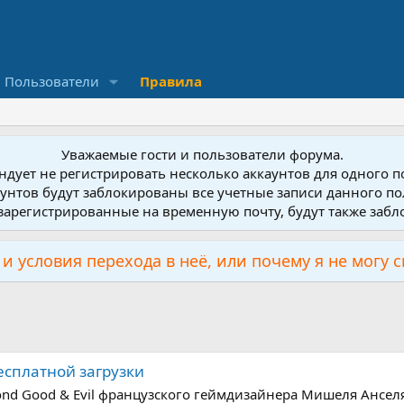
Пользователи
Правила
Уважаемые гости и пользователи форума.
дует не регистрировать несколько аккаунтов для одного 
унтов будут заблокированы все учетные записи данного по
зарегистрированные на временную почту, будут также заб
и условия перехода в неё, или почему я не могу 
бесплатной загрузки
nd Good & Evil французского геймдизайнера Мишеля Анселя