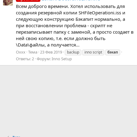
Всем доброго времени. Хотел использовать для
создания резервной копии SHFileOperationi.iss и
следующую конструкцию Бэкапит нормально, а
при восстановлении проблема - скрипт не
перезаписывает папку с заменой, а просто создает в
ней свою копию, т.е. если должно быть
\Data\файлы, а получается...
Oxxx
Тема
23 Фев 2019
backup
inno script
бэкап
Ответы: 2
Форум:
Inno Setup