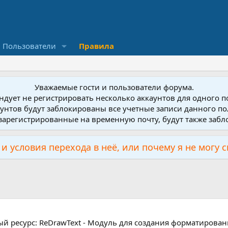
Пользователи
Правила
Уважаемые гости и пользователи форума.
дует не регистрировать несколько аккаунтов для одного 
унтов будут заблокированы все учетные записи данного по
зарегистрированные на временную почту, будут также заб
и условия перехода в неё, или почему я не могу 
й ресурс: ReDrawText - Модуль для создания форматированно