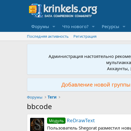
Форумы
Что нового?
Ресурсы
Последняя активность
Регистрация
Администрация настоятельно рекомен
мультиакка
Аккаунты, 
Добавление новой группы 
Форумы
Теги
bbcode
ReDrawText
Модуль
Пользователь Shegorat разместил новы