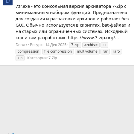
D
7zr.exe - это консольная версия архиватора 7-Zip с
минимальным набором функций. Предназначена
для создания и распаковки архивов и работает без
GUI. Обычно используется в скриптах, bat-файлах и
на старых или ограниченных системах. Исходный
код и сам разработчик: https://www.7-zip.org/...
Derurr
Ресурс
14 Дек 2025
7-zip
archive
cli
compression
file compression
multivolume
rar
rar5
Категория:
7-Zip
zip