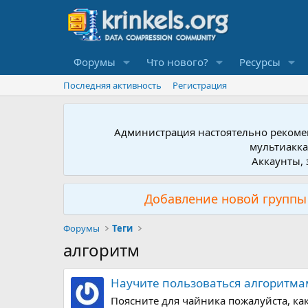
Форумы
Что нового?
Ресурсы
Последняя активность
Регистрация
Администрация настоятельно рекомен
мультиакка
Аккаунты, 
Добавление новой группы 
Форумы
Теги
алгоритм
Научите пользоваться алгоритма
Поясните для чайника пожалуйста, ка