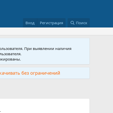
Вход
Регистрация
Поиск
пользователя. При выявлении наличия
льзователя.
локированы.
скачивать без ограничений
.