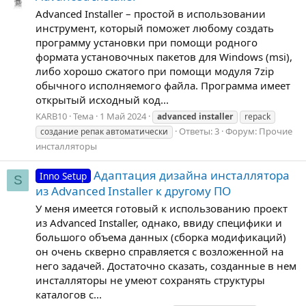
Advanced Installer – простой в использовании
инструмент, который поможет любому создать
программу установки при помощи родного
формата установочных пакетов для Windows (msi),
либо хорошо сжатого при помощи модуля 7zip
обычного исполняемого файла. Программа имеет
открытый исходный код...
KARB10
Тема
1 Май 2024
advanced
installer
repack
Ответы: 3
Форум:
Прочие
создание репак автоматически
инсталляторы
Адаптация дизайна инсталлятора
Inno Setup
S
из Advanced Installer к другому ПО
У меня имеется готовый к использованию проект
из Advanced Installer, однако, ввиду специфики и
большого объема данных (сборка модификаций)
он очень скверно справляется с возложенной на
него задачей. Достаточно сказать, созданные в нем
инсталляторы не умеют сохранять структуры
каталогов с...