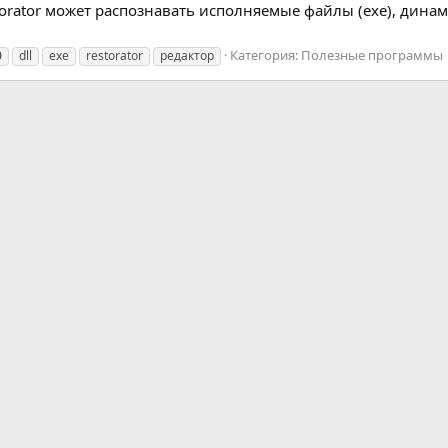
orator может распознавать исполняемые файлы (exe), динам
Категория:
Полезные программы
0
dll
exe
restorator
редактор