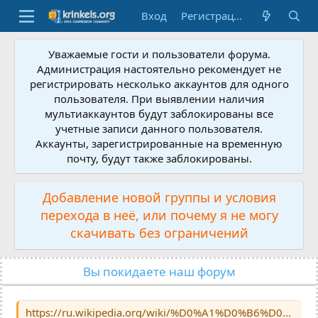
Вход
Регистрация
Уважаемые гости и пользователи форума.
Администрация настоятельно рекомендует не
регистрировать несколько аккаунтов для одного
пользователя. При выявлении наличия
мультиаккаунтов будут заблокированы все
учетные записи данного пользователя.
Аккаунты, зарегистрированные на временную
почту, будут также заблокированы.
Добавление новой группы и условия
перехода в неё, или почему я не могу
скачивать без ограничений
Вы покидаете наш форум
https://ru.wikipedia.org/wiki/%D0%A1%D0%B6%D0%B0%D1%82%D0%B8%D0%B5_%D0%B4%D0%B0%D0%BD%D0%BD%D1%8B%D1%85