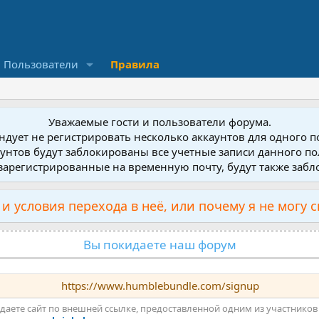
Пользователи
Правила
Уважаемые гости и пользователи форума.
дует не регистрировать несколько аккаунтов для одного 
унтов будут заблокированы все учетные записи данного по
зарегистрированные на временную почту, будут также заб
и условия перехода в неё, или почему я не могу 
Вы покидаете наш форум
https://www.humblebundle.com/signup
даете сайт по внешней ссылке, предоставленной одним из участников