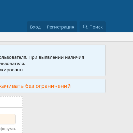
Вход
Регистрация
Поиск
пользователя. При выявлении наличия
льзователя.
локированы.
скачивать без ограничений
 форума.