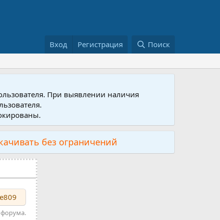
Вход
Регистрация
Поиск
пользователя. При выявлении наличия
льзователя.
локированы.
скачивать без ограничений
3e809
 форума.