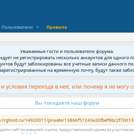
Пользователи
Правила
Уважаемые гости и пользователи форума.
дует не регистрировать несколько аккаунтов для одного 
унтов будут заблокированы все учетные записи данного по
зарегистрированные на временную почту, будут также заб
и условия перехода в неё, или почему я не могу 
Вы покидаете наш форум
://rghost.ru/14920011/private/13866f57243a30fbef9bc2f7001
даете сайт по внешней ссылке, предоставленной одним из участников