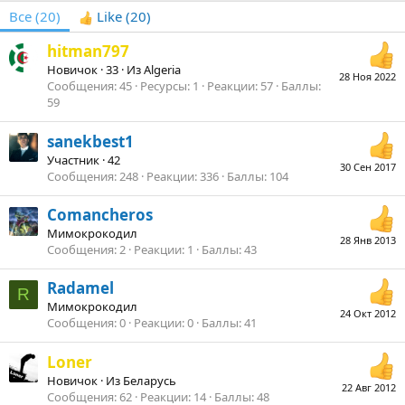
Все
(20)
Like
(20)
hitman797
Новичок
·
33
·
Из
Algeria
28 Ноя 2022
Сообщения
45
Ресурсы
1
Реакции
57
Баллы
59
sanekbest1
Участник
·
42
30 Сен 2017
Сообщения
248
Реакции
336
Баллы
104
Comancheros
Мимокрокодил
28 Янв 2013
Сообщения
2
Реакции
1
Баллы
43
Radamel
R
Мимокрокодил
24 Окт 2012
Сообщения
0
Реакции
0
Баллы
41
Loner
Новичок
·
Из
Беларусь
22 Авг 2012
Сообщения
62
Реакции
14
Баллы
48