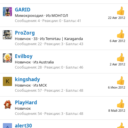
GARID
Мимокрокодил
·
Из
МОНГОЛ
22 Авг 2012
Сообщения
4
Реакции
0
Баллы
41
ProZorg
Новичок
·
33
·
Из
Temirtau | Karaganda
6 Авг 2012
Сообщения
22
Реакции
3
Баллы
43
Evilboy
Новичок
·
Из
Australia
2 Авг 2012
Сообщения
28
Реакции
0
Баллы
46
kingshady
K
Новичок
·
Из
МСК
6 Июн 2012
Сообщения
57
Реакции
2
Баллы
48
PlayHard
Новичок
8 Май 2012
Сообщения
54
Реакции
3
Баллы
48
alert30
A