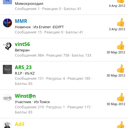
Мимокрокодил
4 Апр 2012
Сообщения
1
Реакции
0
Баллы
41
MMR
Новичок
·
Из
Египет -EGYPT
3 Апр 2012
Сообщения
15
Реакции
0
Баллы
41
vint56
Ветеран
30 Мар 2012
Сообщения
984
Реакции
758
Баллы
133
ARS_23
R.I.P
·
Из
KZ
30 Мар 2012
Сообщения
151
Ресурсы
4
Реакции
185
Баллы
83
Winst@n
Участник
·
Из
Томск
30 Мар 2012
Сообщения
219
Ресурсы
1
Реакции
115
Баллы
83
Adil