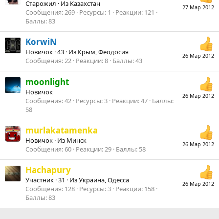
Старожил
·
Из
Казахстан
27 Мар 2012
Сообщения
269
Ресурсы
1
Реакции
121
Баллы
83
KorwiN
Новичок
·
43
·
Из
Крым, Феодосия
26 Мар 2012
Сообщения
22
Реакции
8
Баллы
43
moonlight
Новичок
26 Мар 2012
Сообщения
42
Ресурсы
3
Реакции
47
Баллы
58
murlakatamenka
Новичок
·
Из
Минск
26 Мар 2012
Сообщения
60
Реакции
29
Баллы
58
Hachapury
Участник
·
31
·
Из
Украина, Одесса
26 Мар 2012
Сообщения
128
Ресурсы
3
Реакции
158
Баллы
83