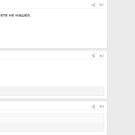
#1
ете не нашёл.
#2
#3