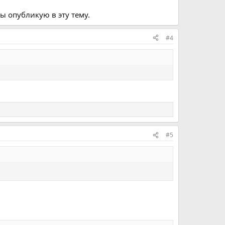
ты опубликую в эту тему.
#4
#5