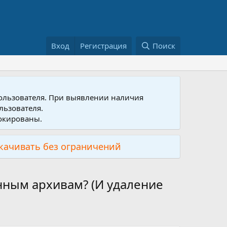
Вход
Регистрация
Поиск
пользователя. При выявлении наличия
льзователя.
локированы.
скачивать без ограничений
анным архивам? (И удаление