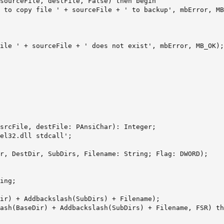
sourceFile, destFile, False) then begin

 to copy file ' + sourceFile + ' to backup', mbError, MB
ile ' + sourceFile + ' does not exist', mbError, MB_OK);

srcFile, destFile: PAnsiChar): Integer;

el32.dll stdcall';

r, DestDir, SubDirs, Filename: String; Flag: DWORD);

ing;

ir) + Addbackslash(SubDirs) + Filename);

ash(BaseDir) + Addbackslash(SubDirs) + Filename, FSR) th