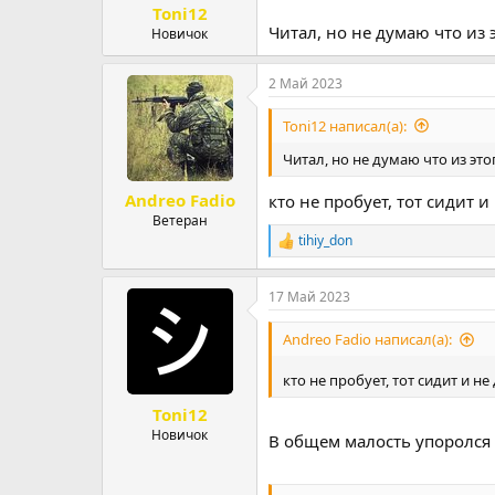
Toni12
Читал, но не думаю что из 
Новичок
2 Май 2023
Toni12 написал(а):
Читал, но не думаю что из это
Andreo Fadio
кто не пробует, тот сидит 
Ветеран
tihiy_don
Р
е
а
17 Май 2023
к
ц
и
Andreo Fadio написал(а):
и
:
кто не пробует, тот сидит и н
Toni12
Новичок
В общем малость упоролся и