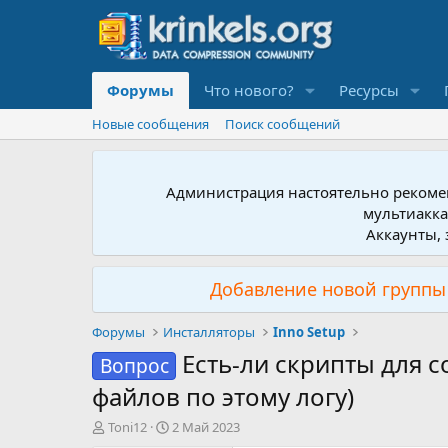
Форумы
Что нового?
Ресурсы
Новые сообщения
Поиск сообщений
Администрация настоятельно рекомен
мультиакка
Аккаунты, 
Добавление новой группы 
Форумы
Инсталляторы
Inno Setup
Есть-ли скрипты для 
Вопрос
файлов по этому логу)
А
Д
Toni12
2 Май 2023
в
а