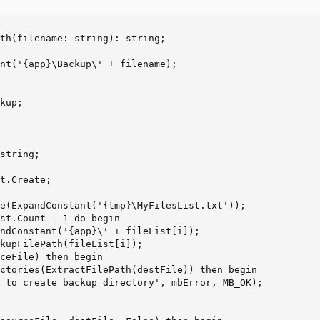
th(filename: string): string;

nt('{app}\Backup\' + filename);

kup;

string;

t.Create;

e(ExpandConstant('{tmp}\MyFilesList.txt'));

st.Count - 1 do begin

ndConstant('{app}\' + fileList[i]);

kupFilePath(fileList[i]);

ceFile) then begin

ctories(ExtractFilePath(destFile)) then begin

 to create backup directory', mbError, MB_OK);
