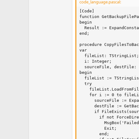
code_language.pascal:
[Code]

function GetBackupFilePa
begin

  Result := ExpandConsta
end;

procedure CopyFilesToBac
var

  fileList: TStringList;

  i: Integer;

  sourceFile, destFile: 
begin

  fileList := TStringLis
  try

    fileList.LoadFromFil
    for i := 0 to fileLi
      sourceFile := Expa
      destFile := GetBac
      if FileExists(sour
        if not ForceDire
          MsgBox('Failed
          Exit;

        end;
