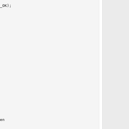
_OK);

en
