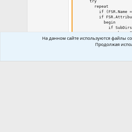
      try

        repeat

          if (FSR.Name =
          if FSR.Attribu
            begin

              if SubDirs
                sub := F
На данном сайте используются файлы coo
              else

                sub := A
Продолжая испол
              MoveDir(Ba
            end

          else

            begin

              file1 := A
              file2 := f
              StringChan
              ForceDirec
              if Flag = 
                MoveFile
              else

                FileCopy
            end;

        until not

              FindNext(F
      finally
