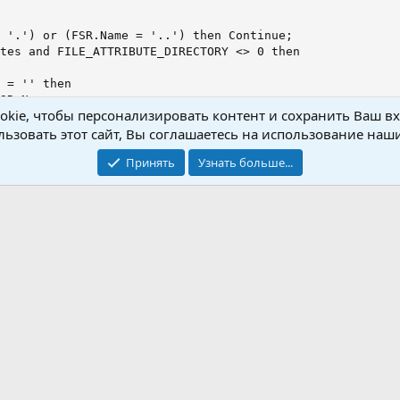
 '.') or (FSR.Name = '..') then Continue;

tes and FILE_ATTRIBUTE_DIRECTORY <> 0 then

 = '' then

SR.Name

kie, чтобы персонализировать контент и сохранить Ваш вхо
ddBackslash(SubDirs) + FSR.Name;

ьзовать этот сайт, Вы соглашаетесь на использование наши
seDir, DestDir, sub, Filename, Flag);

Принять
Узнать больше...
ddBackslash(BaseDir) + Addbackslash(SubDirs) + FSR.Name;

ile1;

ge(file2, BaseDir, DestDir);

tories(ExtractFilePath(File2));

2 then

(PAnsiChar(File1), PAnsiChar(File2))

(PAnsiChar(File1), PAnsiChar(File2), false);

SR);
