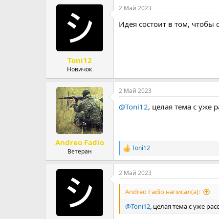
т
т
2 Май 2023
о
а
Идея состоит в том, чтобы
р
н
т
а
е
ч
м
а
Toni12
ы
л
а
Новичок
2 Май 2023
@Toni12
, целая тема с уже
Andreo Fadio
Toni12
Р
Ветеран
е
а
2 Май 2023
к
ц
и
Andreo Fadio написал(а):
и
:
@Toni12
, целая тема с уже р