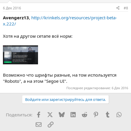
6 Дек 2016
#8
Avengerz13
,
http://krinkels.org/resources/project-beta-
x.222/
Хотя на другом сетапе всё норм:
Возможно что шрифты разные, на том используется
"Roboto", а на этом "Segoe UI".
Последнее редактирование:
6 Дек 2016
Войдите или зарегистрируйтесь для ответа.
Facebook
X (Twitter)
Bluesky
LinkedIn
Reddit
Pinterest
Tumblr
Wha
Поделиться:
Электронная почта
Ссылка