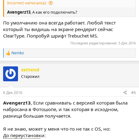
Incorrect написал(а):
Avengerz13
, А как его подключить?
По умолчанию она всегда работает. Любой текст
который ты видишь на экране рендерит сейчас
ClearType. Попробуй шрифт Trebuchet MS.
Последнее редактирование:
5 Дек 2016
Nemko
Р
е
а
zettend
к
ц
Старожил
и
и
:
6 Дек 2016
#6
Avengerz13
, Если сравнивать с версией которая была
набросана в Фотошопе, и так которая в исходном,
разница большая получается.
Я не знаю, может у меня что-то не так с OS, но:
До переустановки: