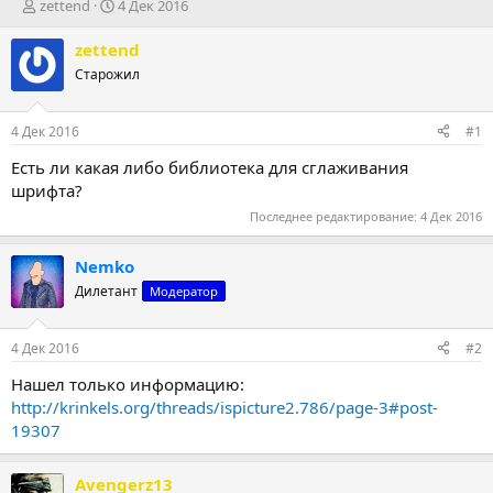
А
Д
zettend
4 Дек 2016
в
а
т
т
zettend
о
а
Старожил
р
н
т
а
е
ч
4 Дек 2016
#1
м
а
ы
л
Есть ли какая либо библиотека для сглаживания
а
шрифта?
Последнее редактирование:
4 Дек 2016
Nemko
Дилетант
Модератор
4 Дек 2016
#2
Нашел только информацию:
http://krinkels.org/threads/ispicture2.786/page-3#post-
19307
Avengerz13