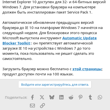
Internet Explorer 10 доступен для 32- и 64-битных версий
Windows 7. Для установки браузера на компьютере
должен быть инсталлирован пакет Service Pack 1.
Автоматическое обновление предыдущих версий
браузера до IE 10 на платформе Windows 7 начнётся на
следующей неделе. Для блокировки этого процесса
Microsoft выпустила инструмент
Automatic Update
Blocker Toolkit
:
: он препятствует автоматической
загрузке IE 10 на устройства c Windows 7 до того
момента, пока пользователь не решит сделать это
самостоятельно.
Загрузить браузер можно бесплатно с
этой страницы
;
продукт доступен почти на 100 языках.
Войдите или зарегистрируйтесь для ответа.
Facebook
X (Twitter)
Bluesky
LinkedIn
Reddit
Pinterest
Tumblr
Wha
Поделиться:
Электронная почта
Ссылка