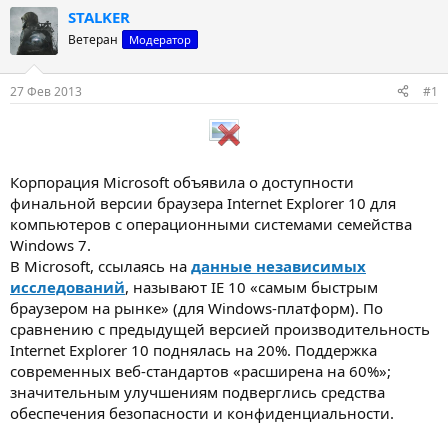
т
т
STALKER
о
а
Ветеран
Модератор
р
н
т
а
е
ч
27 Фев 2013
#1
м
а
ы
л
а
Корпорация Microsoft объявила о доступности
финальной версии браузера Internet Explorer 10 для
компьютеров с операционными системами семейства
Windows 7.
В Microsoft, ссылаясь на
данные независимых
исследований
, называют IE 10 «самым быстрым
браузером на рынке» (для Windows-платформ). По
сравнению с предыдущей версией производительность
Internet Explorer 10 поднялась на 20%. Поддержка
современных веб-стандартов «расширена на 60%»;
значительным улучшениям подверглись средства
обеспечения безопасности и конфиденциальности.