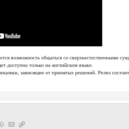
ется возможность общаться со сверхъестественными сущ
дет доступна только на английском языке.
концовки, зависящие от принятых решений. Релиз состоитс
t
mblr
WhatsApp
Электронная почта
Ссылка