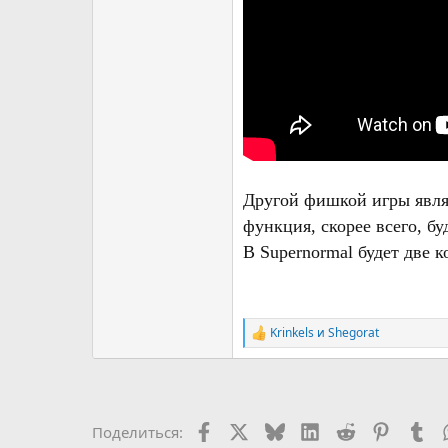
Другой фишкой игры явля
функция, скорее всего, бу
В Supernormal будет две 
Krinkels
и
Shegorat
Р
е
а
к
ц
и
Facebook
X (Twitter)
Bluesky
LinkedIn
Reddit
Pinteres
Tu
Поделиться:
и