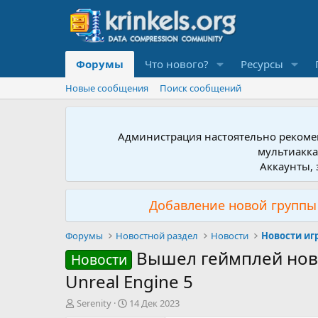
Форумы
Что нового?
Ресурсы
Новые сообщения
Поиск сообщений
Администрация настоятельно рекомен
мультиакка
Аккаунты, 
Добавление новой группы 
Форумы
Новостной раздел
Новости
Новости иг
Вышел геймплей ново
Новости
Unreal Engine 5
А
Д
Serenity
14 Дек 2023
в
а