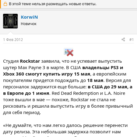
В этой теме нельзя размещать новые ответы.
т
т
о
а
р
н
KorwiN
т
а
Новичок
е
ч
м
а
ы
л
1 Фев 2012
#1
а
Студия
Rockstar
заявила, что не успевает выпустить
шутер Max Payne 3 в марте. В США
владельцы PS3 и
Xbox 360 смогут купить игру 15 мая
, а европейским
покупателям придется подождать до
18 мая
. Версия для
персоналок задержится еще больше:
в США до 29 мая, а
в Европе до 1 июня
. Red Dead Redemption и L.A. Noire
тоже вышли в мае — похоже, Rockstar не стала не
рисковать и решила выпустить игру в более привычный
для себя период.
«Не думайте, что нам легко далось решение перенести
дату релиза. Эта небольшая задержка позволит нам