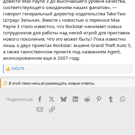
довести Max Payne 3 до высочайшего уровня качества,
соответствующего ожиданиям наших фанатов», —
говорит генеральный директор издательства Take-Two
Штраус Зельник. Вместе с новостью о переносе Max
Payne 3 стало известно, что Rockstar нанимает новых
сотрудников для работы над некой игрой для приставок
нового поколения. Что это может быть? Пока известно
лишь о двух проектах Rockstar: экшене Grand Theft Auto 5,
а также таинственном проекте под названием Agent,
анонсированном еще в 2007 году.
GVS276
Р
е
а
В этой теме нельзя размещать новые ответы.
к
ц
и
Facebook
X (Twitter)
Bluesky
LinkedIn
Reddit
Pinterest
Tumblr
Wha
Поделиться:
и
:
Электронная почта
Ссылка