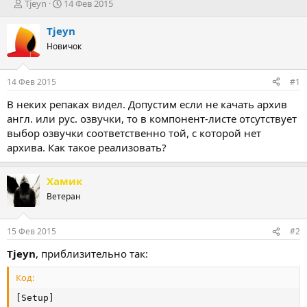
А
Д
Tjeyn
14 Фев 2015
в
а
т
т
Tjeyn
о
а
Новичок
р
н
т
а
е
ч
14 Фев 2015
#1
м
а
ы
л
В неких репаках видел. Допустим если не качать архив
а
англ. или рус. озвучки, то в компонент-листе отсутствует
выбор озвучки соответственно той, с которой нет
архива. Как такое реализовать?
Хамик
Ветеран
15 Фев 2015
#2
Tjeyn
, приблизительно так:
Код:
[Setup]
