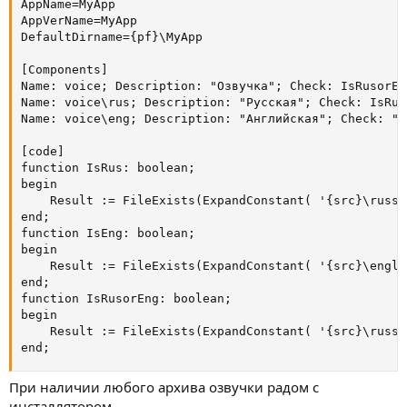
AppName=MyApp

AppVerName=MyApp

DefaultDirname={pf}\MyApp

[Components]

Name: voice; Description: "Озвучка"; Check: IsRusorEng
Name: voice\rus; Description: "Русская"; Check: IsRus;
Name: voice\eng; Description: "Английская"; Check: "Is
[code]

function IsRus: boolean;

begin

    Result := FileExists(ExpandConstant( '{src}\russi
end;

function IsEng: boolean;

begin

    Result := FileExists(ExpandConstant( '{src}\engli
end;

function IsRusorEng: boolean;

begin

    Result := FileExists(ExpandConstant( '{src}\russi
end;
При наличии любого архива озвучки радом с
инсталлятором.