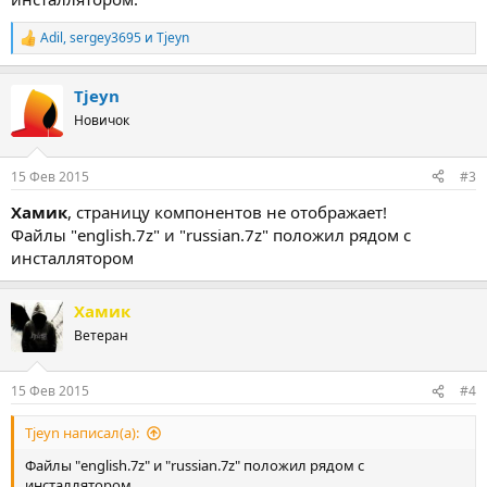
Adil
,
sergey3695
и
Tjeyn
Р
е
а
Tjeyn
к
ц
Новичок
и
и
:
15 Фев 2015
#3
Хамик
, страницу компонентов не отображает!
Файлы "english.7z" и "russian.7z" положил рядом с
инсталлятором
Хамик
Ветеран
15 Фев 2015
#4
Tjeyn написал(а):
Файлы "english.7z" и "russian.7z" положил рядом с
инсталлятором