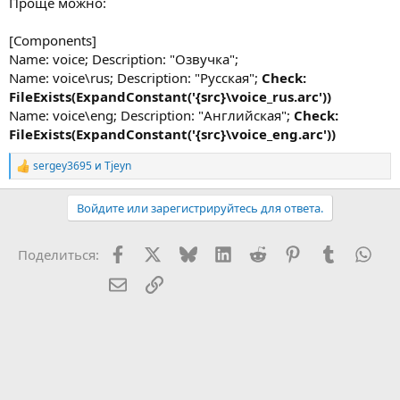
Проще можно:
[Components]
Name: voice; Description: "Озвучка";
Name: voice\rus; Description: "Русская";
Check:
FileExists(ExpandConstant('{src}\voice_rus.arc'))
Name: voice\eng; Description: "Английская";
Check:
FileExists(ExpandConstant('{src}\voice_eng.arc'))
sergey3695
и
Tjeyn
Р
е
а
Войдите или зарегистрируйтесь для ответа.
к
ц
и
Facebook
X (Twitter)
Bluesky
LinkedIn
Reddit
Pinterest
Tumblr
Wha
Поделиться:
и
:
Электронная почта
Ссылка