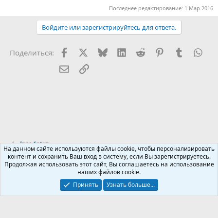
Последнее редактирование:
1 Мар 2016
Войдите или зарегистрируйтесь для ответа.
Facebook
X (Twitter)
Bluesky
LinkedIn
Reddit
Pinterest
Tumblr
Wha
Поделиться:
Электронная почта
Ссылка
Inno Setup
На данном сайте используются файлы cookie, чтобы персонализировать
контент и сохранить Ваш вход в систему, если Вы зарегистрируетесь.
Продолжая использовать этот сайт, Вы соглашаетесь на использование
Russian (RU)
наших файлов cookie.
Обратная связь
Условия и правила
Принять
Узнать больше...
Политика конфиденциальности
Помощь
R
S
S