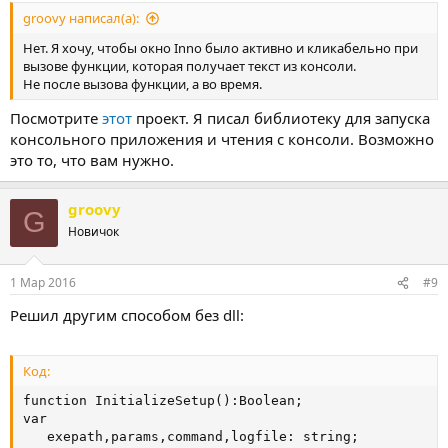
groovy написал(а):
Нет. Я хочу, чтобы окно Inno было активно и кликабельно при
вызове функции, которая получает текст из консоли.
Не после вызова функции, а во время.
Посмотрите
этот
проект. Я писал библиотеку для запуска
консольного приложения и чтения с консоли. Возможно
это то, что вам нужно.
groovy
G
Новичок
1 Мар 2016
#9
Решил другим способом без dll:
Код:
function InitializeSetup():Boolean;                  
var

   exepath,params,command,logfile: string;
