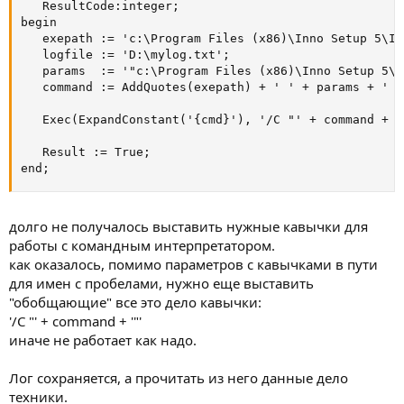
   ResultCode:integer;

begin

   exepath := 'c:\Program Files (x86)\Inno Setup 5\IS
   logfile := 'D:\mylog.txt';

   params  := '"c:\Program Files (x86)\Inno Setup 5\e
   command := AddQuotes(exepath) + ' ' + params + ' >
   Exec(ExpandConstant('{cmd}'), '/C "' + command + '
   Result := True;

end;
долго не получалось выставить нужные кавычки для
работы с командным интерпретатором.
как оказалось, помимо параметров с кавычками в пути
для имен с пробелами, нужно еще выставить
"обобщающие" все это дело кавычки:
'/C "' + command + '"'
иначе не работает как надо.
Лог сохраняется, а прочитать из него данные дело
техники.