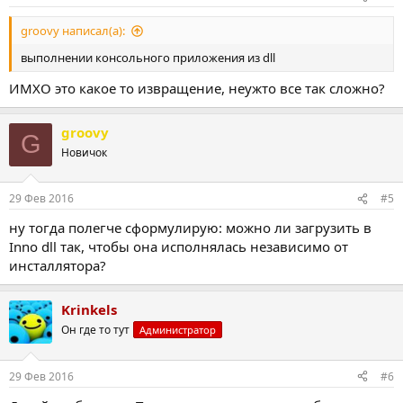
groovy написал(а):
выполнении консольного приложения из dll
ИМХО это какое то извращение, неужто все так сложно?
groovy
G
Новичок
29 Фев 2016
#5
ну тогда полегче сформулирую: можно ли загрузить в
Inno dll так, чтобы она исполнялась независимо от
инсталлятора?
Krinkels
Он где то тут
Администратор
29 Фев 2016
#6