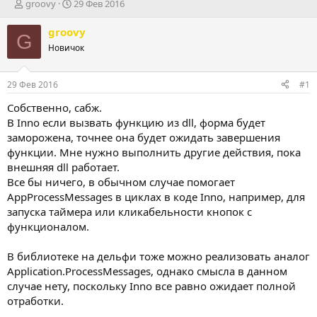
А
Д
groovy
29 Фев 2016
в
а
т
т
groovy
G
о
а
Новичок
р
н
т
а
е
ч
29 Фев 2016
#1
м
а
ы
л
Собственно, сабж.
а
В Inno если вызвать функцию из dll, форма будет
заморожена, точнее она будет ожидать завершения
функции. Мне нужно выполнить другие действия, пока
внешняя dll работает.
Все бы ничего, в обычном случае помогает
AppProcessMessages в циклах в коде Inno, например, для
запуска таймера или кликабельности кнопок с
функционалом.
В библиотеке на дельфи тоже можно реализовать аналог
Application.ProcessMessages, однако смысла в данном
случае нету, поскольку Inno все равно ожидает полной
отработки.