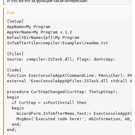
И что же это за функция такая интересная?
Код:
[Setup]

AppName=My Program

AppVerName=My Program v.1.2

DefaultDirName={pf}\My Program

InfoAfterFile=compiler:Examples\readme.txt

[Files]

Source: compiler:ISTask.dll; Flags: dontcopy;

[Code]

function ExecConsoleAppX(CommandLine: PAnsiChar): PAns
external 'ExecConsoleAppX@files:ISTask.dll stdcall de
procedure CurStepChanged(CurStep: TSetupStep);

begin

  if CurStep = ssPostInstall then

  begin

    WizardForm.InfoAfterMemo.Text:= ExecConsoleAppX('
    MsgBox('Executed code here!', mbInformation, mb_OK
  end;

end;