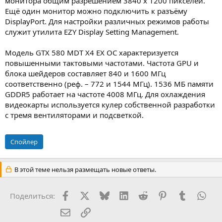
монитора общим разрешением 3840 х 1200 пикселей.
Ещё один монитор можно подключить к разъёму
DisplayPort. Для настройки различных режимов работы
служит утилита EZY Display Setting Management.
Модель GTX 580 MDT X4 EX OC характеризуется
повышенными тактовыми частотами. Частота GPU и
блока шейдеров составляет 840 и 1600 МГц
соответственно (реф. – 772 и 1544 МГц). 1536 МБ памяти
GDDR5 работает на частоте 4008 МГц. Для охлаждения
видеокарты используется кулер собственной разработки
с тремя вентиляторами и подсветкой.
Спойлер
В этой теме нельзя размещать новые ответы.
Facebook
X (Twitter)
Bluesky
LinkedIn
Reddit
Pinterest
Tumblr
Wha
Поделиться:
Электронная почта
Ссылка