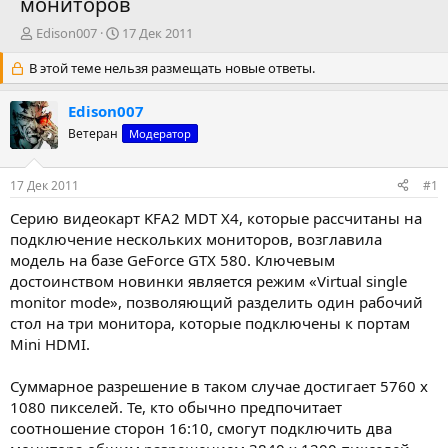
мониторов
А
Д
Edison007
17 Дек 2011
в
а
В этой теме нельзя размещать новые ответы.
т
т
о
а
р
н
Edison007
т
а
Ветеран
Модератор
е
ч
м
а
ы
л
17 Дек 2011
#1
а
Серию видеокарт KFA2 MDT X4, которые рассчитаны на
подключение нескольких мониторов, возглавила
модель на базе GeForce GTX 580. Ключевым
достоинством новинки является режим «Virtual single
monitor mode», позволяющий разделить один рабочий
стол на три монитора, которые подключены к портам
Mini HDMI.
Суммарное разрешение в таком случае достигает 5760 х
1080 пикселей. Те, кто обычно предпочитает
соотношение сторон 16:10, смогут подключить два