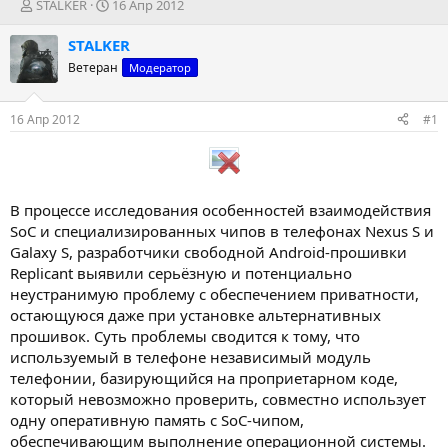
А
Д
STALKER
16 Апр 2012
в
а
т
т
STALKER
о
а
Ветеран
Модератор
р
н
т
а
е
ч
16 Апр 2012
#1
м
а
ы
л
а
В процессе исследования особенностей взаимодействия
SoC и специализированных чипов в телефонах Nexus S и
Galaxy S, разработчики свободной Android-прошивки
Replicant выявили серьёзную и потенциально
неустранимую проблему с обеспечением приватности,
остающуюся даже при установке альтернативных
прошивок. Суть проблемы сводится к тому, что
используемый в телефоне независимый модуль
телефонии, базирующийся на проприетарном коде,
который невозможно проверить, совместно использует
одну оперативную память с SoC-чипом,
обеспечивающим выполнение операционной системы.