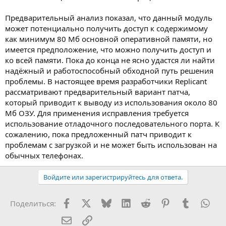
Предварительный анализ показал, что данный модуль
может потенциально получить доступ к содержимому
как минимум 80 Мб основной оперативной памяти, но
имеется предположение, что можно получить доступ и
ко всей памяти. Пока до конца не ясно удастся ли найти
надёжный и работоспособный обходной путь решения
проблемы. В настоящее время разработчики Replicant
рассматривают предварительный вариант патча,
который приводит к выводу из использования около 80
Мб ОЗУ. Для применения исправления требуется
использование отладочного последовательного порта. К
сожалению, пока предложенный патч приводит к
проблемам с загрузкой и не может быть использован на
обычных телефонах.
Войдите или зарегистрируйтесь для ответа.
Facebook
X (Twitter)
Bluesky
LinkedIn
Reddit
Pinterest
Tumblr
Wha
Поделиться:
Электронная почта
Ссылка