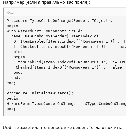
Например (если я правильно вас понял):
Код:
Procedure TypesComboOnChange(Sender: TObject);

begin

with WizardForm.ComponentsList do

  case TNewComboBox(Sender).ItemIndex of

   0: ItemEnabled[Items.IndexOf('Компонент 1')] := Fal
   1: Checked[Items.IndexOf('Компонент 1')] := True;

   else

   begin

    ItemEnabled[Items.IndexOf('Компонент 1')] := True;
    Checked[Items.IndexOf('Компонент 1')] := False;

   end;

  end;

end;

Procedure InitializeWizard();

begin

WizardForm.TypesCombo.OnChange := @TypesComboOnChange;
end;
Upd: не заметил, что вопрос уже решён. Тогда отвечу на