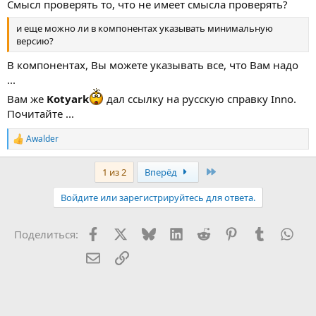
Смысл проверять то, что не имеет смысла проверять?
и еще можно ли в компонентах указывать минимальную
версию?
В компонентах, Вы можете указывать все, что Вам надо
...
Вам же
Kotyark
дал ссылку на русскую справку Inno.
Почитайте ...
Awalder
Р
е
а
Last
1 из 2
Вперёд
к
ц
Войдите или зарегистрируйтесь для ответа.
и
и
:
Facebook
X (Twitter)
Bluesky
LinkedIn
Reddit
Pinterest
Tumblr
Wha
Поделиться:
Электронная почта
Ссылка