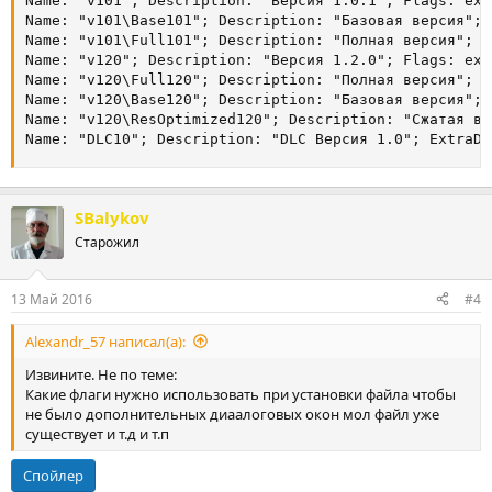
Name: "v101"; Description: "Версия 1.0.1"; Flags: excl
Name: "v101\Base101"; Description: "Базовая версия"; 
Name: "v101\Full101"; Description: "Полная версия"; F
Name: "v120"; Description: "Версия 1.2.0"; Flags: excl
Name: "v120\Full120"; Description: "Полная версия"; F
Name: "v120\Base120"; Description: "Базовая версия"; 
Name: "v120\ResOptimized120"; Description: "Сжатая ве
Name: "DLC10"; Description: "DLC Версия 1.0"; ExtraDi
SBalykov
Старожил
13 Май 2016
#4
Alexandr_57 написал(а):
Извините. Не по теме:
Какие флаги нужно использовать при установки файла чтобы
не было дополнительных диаалоговых окон мол файл уже
существует и т.д и т.п
Спойлер