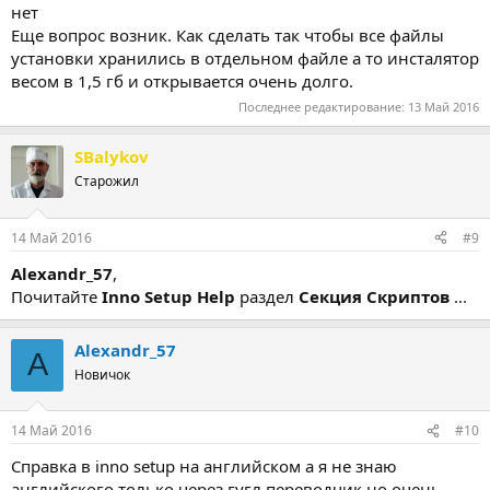
нет
Еще вопрос возник. Как сделать так чтобы все файлы
установки хранились в отдельном файле а то инсталятор
Upd: не заметил, что вопрос уже решён. Тогда отвечу на
другой.
весом в 1,5 гб и открывается очень долго.
Последнее редактирование:
13 Май 2016
Код:
Flags: disablenouninstallwarning;
SBalykov
Старожил
(для компонента)
Код:
14 Май 2016
#9
Flags: ignoreversion;
Alexandr_57
,
Почитайте
Inno Setup Help
раздел
Секция Скриптов
...
(для файла)
Alexandr_57
A
Новичок
14 Май 2016
#10
Справка в inno setup на английском а я не знаю
английского только через гугл переводчик но очень