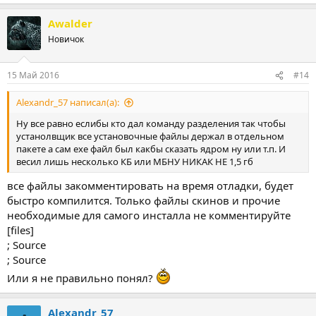
е
а
Awalder
к
ц
Новичок
и
и
:
15 Май 2016
#14
Alexandr_57 написал(а):
Ну все равно еслибы кто дал команду разделения так чтобы
устанолвщик все установочные файлы держал в отдельном
пакете а сам ехе файл был какбы сказать ядром ну или т.п. И
весил лишь несколько КБ или МБНУ НИКАК НЕ 1,5 гб
все файлы закомментировать на время отладки, будет
быстро компилится. Только файлы скинов и прочие
необходимые для самого инсталла не комментируйте
[files]
; Source
; Source
Или я не правильно понял?
Alexandr_57