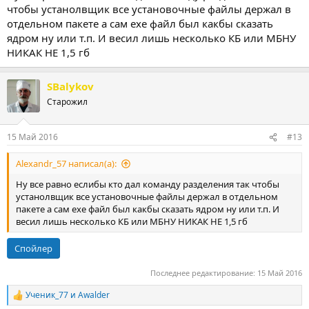
чтобы устанолвщик все установочные файлы держал в
отдельном пакете а сам ехе файл был какбы сказать
ядром ну или т.п. И весил лишь несколько КБ или МБНУ
НИКАК НЕ 1,5 гб
SBalykov
Старожил
15 Май 2016
#13
Alexandr_57 написал(а):
Ну все равно еслибы кто дал команду разделения так чтобы
устанолвщик все установочные файлы держал в отдельном
пакете а сам ехе файл был какбы сказать ядром ну или т.п. И
весил лишь несколько КБ или МБНУ НИКАК НЕ 1,5 гб
Спойлер
Последнее редактирование:
15 Май 2016
Ученик_77
и
Awalder
Р