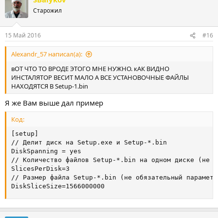
Старожил
15 Май 2016
#16
Alexandr_57 написал(а):
вОТ ЧТО ТО ВРОДЕ ЭТОГО МНЕ НУЖНО. кАК ВИДНО
ИНСТАЛЯТОР ВЕСИТ МАЛО А ВСЕ УСТАНОВОЧНЫЕ ФАЙЛЫ
НАХОДЯТСЯ В Setup-1.bin
Я же Вам выше дал пример
Код:
[setup]

// Делит диск на Setup.exe и Setup-*.bin

DiskSpanning = yes

// Количество файлов Setup-*.bin на одном диске (не о
SlicesPerDisk=3

// Размер файла Setup-*.bin (не обязательный параметр)
DiskSliceSize=1566000000