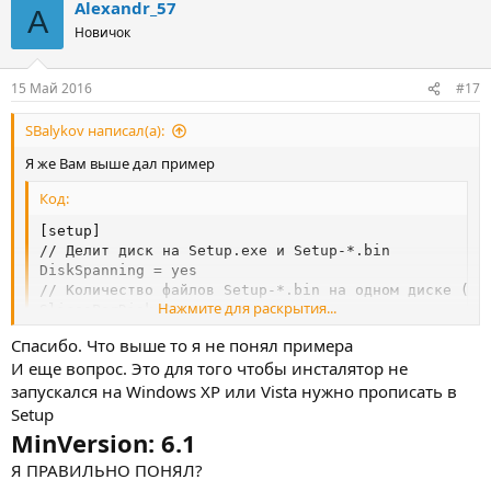
Alexandr_57
A
Новичок
15 Май 2016
#17
SBalykov написал(а):
Я же Вам выше дал пример
Код:
[setup]

// Делит диск на Setup.exe и Setup-*.bin

DiskSpanning = yes

// Количество файлов Setup-*.bin на одном диске (не 
Нажмите для раскрытия...
SlicesPerDisk=3

// Размер файла Setup-*.bin (не обязательный парамет
Спасибо. Что выше то я не понял примера
DiskSliceSize=1566000000
И еще вопрос. Это для того чтобы инсталятор не
запускался на Windows XP или Vista нужно прописать в
Setup
MinVersion: 6.1
Я ПРАВИЛЬНО ПОНЯЛ?