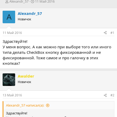
А
Д
Alexandr_57
11 Май 2016
в
а
т
т
Alexandr_57
A
о
а
Новичок
р
н
т
а
е
ч
11 Май 2016
#1
м
а
ы
л
Здраствуйте!
а
У меня вопрос. А как можно при выборе того или иного
типа делать CheckBox кнопку фиксированной и не
фиксированной. Тоже самое и про галочку в этих
кнопках?
Awalder
Новичок
13 Май 2016
#2
Alexandr_57 написал(а):
Здраствуйте!