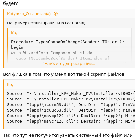
будет?
Kotyarko_O написал(а):
Например (если я правильно вас понял):
Код:
Procedure TypesComboOnChange(Sender: TObject);

begin

with WizardForm.ComponentsList do

  case TNewComboBox(Sender).ItemIndex of

Нажмите для раскрытия...
   0: ItemEnabled[Items.IndexOf('Компонент 1')] := F
   1: Checked[Items.IndexOf('Компонент 1')] := True;
Вся фишка в том что у меня вот такой скрипт файлов
   else

   begin

Код:
    ItemEnabled[Items.IndexOf('Компонент 1')] := Tru
    Checked[Items.IndexOf('Компонент 1')] := False;

Source: "F:\Installer_RPG_Maker_MV\Installer\v1000\{a
   end;

Source: "F:\Installer_RPG_Maker_MV\Installer\v1000\{a
  end;

Source: "{app}\icuin53.dll"; DestDir: "{app}"; MinVer
end;

Source: "{app}\icuuc53.dll"; DestDir: "{app}"; MinVer
Source: "{app}\msvcp120.dll"; DestDir: "{app}"; MinVe
Procedure InitializeWizard();

Source: "{app}\msvcr120.dll"; DestDir: "{app}"; MinVe
begin

WizardForm.TypesCombo.OnChange := @TypesComboOnChang
Так что тут не получится узнать системный это файл или
end;