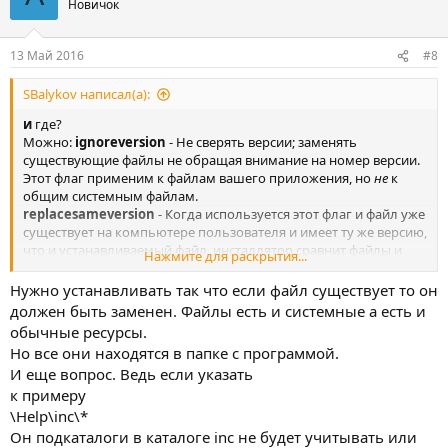
Новичок
13 Май 2016
#8
SBalykov написал(а):
и
где?
Можно:
ignoreversion
- Не сверять версии; заменять
существующие файлы не обращая внимание на номер версии.
Этот флаг применим к файлам вашего приложения, но
не
к
общим системным файлам.
replacesameversion
- Когда используется этот флаг и файл уже
существует на компьютере пользователя и имеет ту же версию,
что и устанавливаемый файл, инсталлятор сравнит файлы и
Нажмите для раскрытия...
заменит существующий файл, если их содержание различается.
Если этот флаг не используется, существующий файл с тем же
Нужно устанавливать так что если файл существует то он
номером версии не заменяется.
должен быть заменен. Файлы есть и системные а есть и
обычные ресурсы.
Но все они находятся в папке с программой.
И еще вопрос. Ведь если указать
к примеру
\Help\inc\*
Он подкаталоги в каталоге inc не будет учитывать или