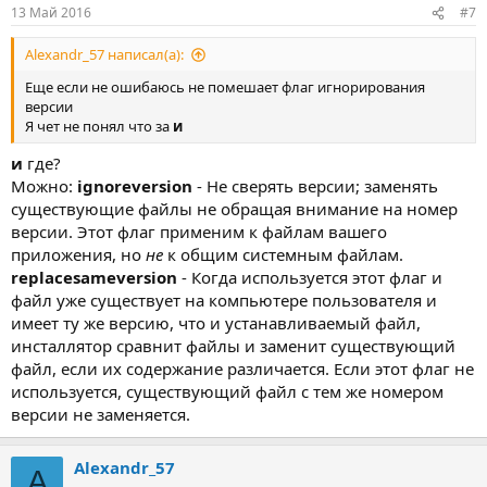
13 Май 2016
#7
Alexandr_57 написал(а):
Еще если не ошибаюсь не помешает флаг игнорирования
версии
Я чет не понял что за
и
и
где?
Можно:
ignoreversion
- Не сверять версии; заменять
существующие файлы не обращая внимание на номер
версии. Этот флаг применим к файлам вашего
приложения, но
не
к общим системным файлам.
replacesameversion
- Когда используется этот флаг и
файл уже существует на компьютере пользователя и
имеет ту же версию, что и устанавливаемый файл,
инсталлятор сравнит файлы и заменит существующий
файл, если их содержание различается. Если этот флаг не
используется, существующий файл с тем же номером
версии не заменяется.
Alexandr_57
A