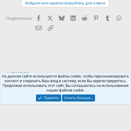
Войдите или зарегистрируйтесь для ответа.
Facebook
X (Twitter)
Bluesky
LinkedIn
Reddit
Pinterest
Tumblr
Wha
Поделиться:
Электронная почта
Ссылка
Inno Setup
На данном сайте используются файлы cookie, чтобы персонализировать
контент и сохранить Ваш вход в систему, если Вы зарегистрируетесь.
Продолжая использовать этот сайт, Вы соглашаетесь на использование
Russian (RU)
наших файлов cookie.
Обратная связь
Условия и правила
Принять
Узнать больше...
Политика конфиденциальности
Помощь
R
S
S