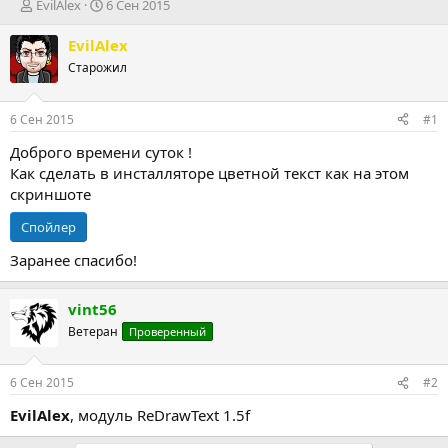
А
Д
EvilAlex
6 Сен 2015
в
а
т
т
EvilAlex
о
а
Старожил
р
н
т
а
е
ч
6 Сен 2015
#1
м
а
ы
л
Доброго времени суток !
а
Как сделать в инсталляторе цветной текст как на этом
скриншоте
Спойлер
Заранее спасибо!
vint56
Ветеран
Проверенный
6 Сен 2015
#2
EvilAlex
, модуль ReDrawText 1.5f