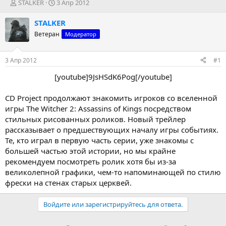
А
Д
STALKER
3 Апр 2012
в
а
т
т
STALKER
о
а
Ветеран
Модератор
р
н
т
а
е
ч
3 Апр 2012
#1
м
а
ы
л
[youtube]9JsHSdK6Pog[/youtube]​
а
CD Project продолжают знакомить игроков со вселенной
игры The Witcher 2: Assassins of Kings посредством
стильных рисованных роликов. Новый трейлер
рассказывает о предшествующих началу игры событиях.
Те, кто играл в первую часть серии, уже знакомы с
большей частью этой истории, но мы крайне
рекомендуем посмотреть ролик хотя бы из-за
великолепной графики, чем-то напоминающей по стилю
фрески на стенах старых церквей.
Войдите или зарегистрируйтесь для ответа.