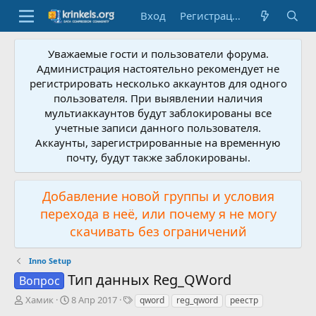
Вход
Регистрация
Уважаемые гости и пользователи форума.
Администрация настоятельно рекомендует не
регистрировать несколько аккаунтов для одного
пользователя. При выявлении наличия
мультиаккаунтов будут заблокированы все
учетные записи данного пользователя.
Аккаунты, зарегистрированные на временную
почту, будут также заблокированы.
Добавление новой группы и условия
перехода в неё, или почему я не могу
скачивать без ограничений
Inno Setup
Тип данных Reg_QWord
Вопрос
А
Д
Т
Хамик
8 Апр 2017
qword
reg_qword
реестр
в
а
е