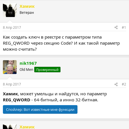
т
т
г
Хамик
о
а
и
Ветеран
р
н
т
а
е
ч
8 Апр 2017
#1
м
а
ы
л
Как создать ключ в реестре с параметром типа
а
REG_QWORD через секцию Code? И как такой параметр
можно считать?
nik1967
Old Men
Проверенный
8 Апр 2017
#2
Хамик
, может умельцы и найдутся, но параметр
REG_QWORD
- 64-битный, а инно 32-битная.
Спойлер:
Вот известные мне функции
Хамик