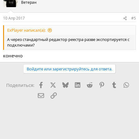
Ветеран
10 Апр 2017
#5
ExPlayer написал(а):
А через стандартный редактор реестра разве экспортируется с
подключами?
конечно
Войдите или зарегистрируйтесь для ответа.
Facebook
X (Twitter)
Bluesky
LinkedIn
Reddit
Pinterest
Tumblr
Wha
Поделиться:
Электронная почта
Ссылка