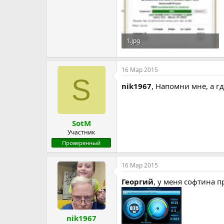
1.jpg
105.7 KB · Просмотры: 24
16 Мар 2015
S
nik1967
, Напомни мне, а г
SotM
Участник
Проверенный
16 Мар 2015
Георгий
, у меня софтина п
nik1967