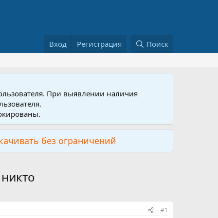
Вход
Регистрация
Поиск
пользователя. При выявлении наличия
льзователя.
локированы.
скачивать без ограничений
 никто
#1