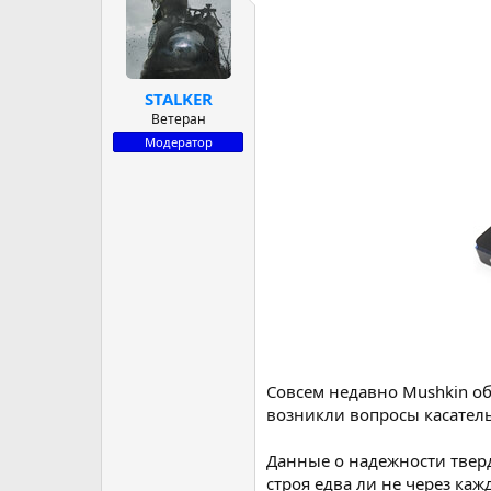
р
н
т
а
е
ч
м
а
STALKER
ы
л
а
Ветеран
Модератор
Совсем недавно Mushkin об
возникли вопросы касатель
Данные о надежности твер
строя едва ли не через ка