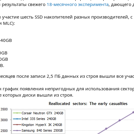
л результаты свежего
18-месячного эксперимента
, дающего 
 участие шесть SSD накопителей разных производителей, с
и MLC):
 240GB
40GB
50GB
B.
есяцев после записи 2,5 ПБ данных из строя вышли все участ
 график появления непригодных для использования секторо
е которых диски вышли из строя.