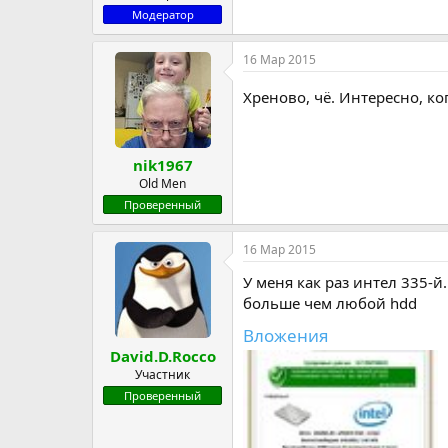
Модератор
16 Мар 2015
Хреново, чё. Интересно, ко
nik1967
Old Men
Проверенный
16 Мар 2015
У меня как раз интел 335-й
больше чем любой hdd
Вложения
David.D.Rocco
Участник
Проверенный