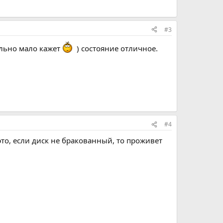
#3
больно мало кажет
) состояние отличное.
#4
это, если диск не бракованный, то проживет