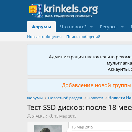
Форумы
Что нового?
Ресурсы
Новые сообщения
Поиск сообщений
Администрация настоятельно рекомен
мультиакка
Аккаунты, 
Добавление новой группы 
Форумы
Новостной раздел
Новости
Новости Ha
Тест SSD дисков: после 18 ме
А
Д
STALKER
15 Мар 2015
в
а
т
т
15 Мар 2015
о
а