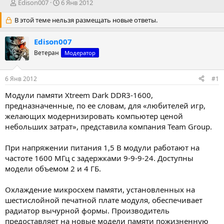
А
Д
Edison007
6 Янв 2012
в
а
В этой теме нельзя размещать новые ответы.
т
т
о
а
р
н
Edison007
т
а
Ветеран
Модератор
е
ч
м
а
ы
л
6 Янв 2012
#1
а
Модули памяти Xtreem Dark DDR3-1600,
предназначенные, по ее словам, для «любителей игр,
желающих модернизировать компьютер ценой
небольших затрат», представила компания Team Group.
При напряжении питания 1,5 В модули работают на
частоте 1600 МГц с задержками 9-9-9-24. Доступны
модели объемом 2 и 4 ГБ.
Охлаждение микросхем памяти, установленных на
шестислойной печатной плате модуля, обеспечивает
радиатор вычурной формы. Производитель
предоставляет на новые модели памяти пожизненную