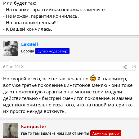
Или будет так:
- На планке гарантийная поломка, замените.
- Не можем, гарантия кончилась.
- Но она пожизненная!!!
- К Вашей кончилась.
LexBell
Борода
Супер модератор
6 Янв 2012
#6
Но скорей всего, все не так печально
Я, например,
вот уже третье поколение кингстонов меняю - они тоже
дают пожизнную гарантию на многие свои модули -
действительно - быстрей сменится поколение, и замена
идет исключительно изза того, что на новой материнке
их просто некуда воткнуть.
kampaster
где то там вдалеке нам сияют мечты
Администратор