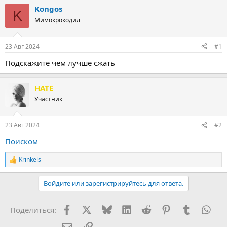
т
т
Kongos
K
о
а
Мимокрокодил
р
н
т
а
е
ч
23 Авг 2024
#1
м
а
ы
л
Подскажите чем лучше сжать
а
HATE
Участник
23 Авг 2024
#2
Поиском
Krinkels
Р
е
а
Войдите или зарегистрируйтесь для ответа.
к
ц
и
Facebook
X (Twitter)
Bluesky
LinkedIn
Reddit
Pinterest
Tumblr
Wha
Поделиться:
и
:
Электронная почта
Ссылка